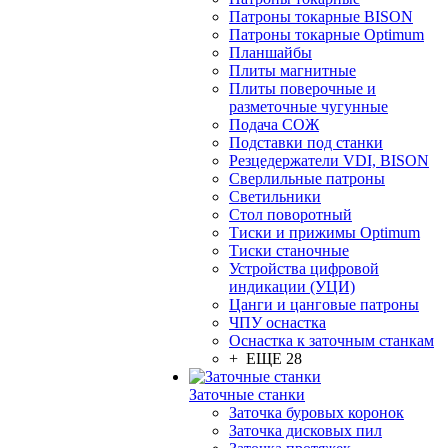
Патроны токарные BISON
Патроны токарные Optimum
Планшайбы
Плиты магнитные
Плиты поверочные и
разметочные чугунные
Подача СОЖ
Подставки под станки
Резцедержатели VDI, BISON
Сверлильные патроны
Светильники
Стол поворотный
Тиски и прижимы Optimum
Тиски станочные
Устройства цифровой
индикации (УЦИ)
Цанги и цанговые патроны
ЧПУ оснастка
Оснастка к заточным станкам
+ ЕЩЕ 28
Заточные станки
Заточка буровых коронок
Заточка дисковых пил