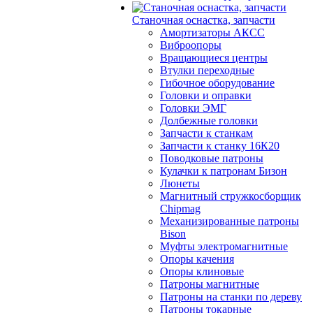
Станочная оснастка, запчасти
Амортизаторы АКСС
Виброопоры
Вращающиеся центры
Втулки переходные
Гибочное оборудование
Головки и оправки
Головки ЭМГ
Долбежные головки
Запчасти к станкам
Запчасти к станку 16К20
Поводковые патроны
Кулачки к патронам Бизон
Люнеты
Магнитный стружкосборщик
Chipmag
Механизированные патроны
Bison
Муфты электромагнитные
Опоры качения
Опоры клиновые
Патроны магнитные
Патроны на станки по дереву
Патроны токарные