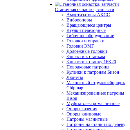
Станочная оснастка, запчасти
Амортизаторы АКСС
Виброопоры
Вращающиеся центры
Втулки переходные
Гибочное оборудование
Головки и оправки
Головки ЭМГ
Долбежные головки
Запчасти к станкам
Запчасти к станку 16К20
Поводковые патроны
Кулачки к патронам Бизон
Люнеты
Магнитный стружкосборщик
Chipmag
Механизированные патроны
Bison
Муфты электромагнитные
Опоры качения
Опоры клиновые
Патроны магнитные
Патроны на станки по дереву
Патроны токарные