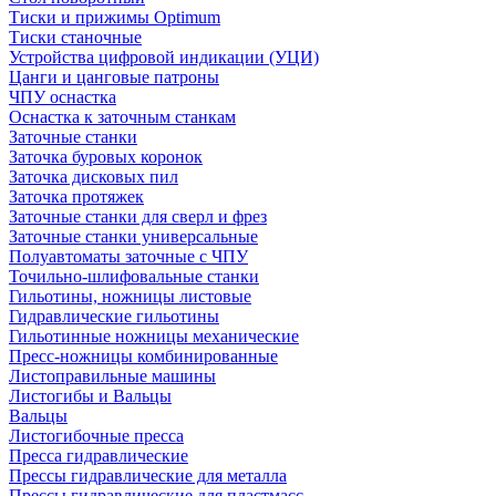
Тиски и прижимы Optimum
Тиски станочные
Устройства цифровой индикации (УЦИ)
Цанги и цанговые патроны
ЧПУ оснастка
Оснастка к заточным станкам
Заточные станки
Заточка буровых коронок
Заточка дисковых пил
Заточка протяжек
Заточные станки для сверл и фрез
Заточные станки универсальные
Полуавтоматы заточные с ЧПУ
Точильно-шлифовальные станки
Гильотины, ножницы листовые
Гидравлические гильотины
Гильотинные ножницы механические
Пресс-ножницы комбинированные
Листоправильные машины
Листогибы и Вальцы
Вальцы
Листогибочные пресса
Пресса гидравлические
Прессы гидравлические для металла
Прессы гидравлические для пластмасс