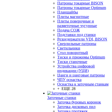
Патроны токарные BISON
Патроны токарные Optimum
Планшайбы
Плиты магнитные
Плиты поверочные и
разметочные чугунные
Подача СОЖ
Подставки под станки
Резцедержатели VDI, BISON
Сверлильные патроны
Светильники
Стол поворотный
Тиски и прижимы Optimum
Тиски станочные
Устройства цифровой
индикации (УЦИ)
Цанги и цанговые патроны
ЧПУ оснастка
Оснастка к заточным станкам
+ ЕЩЕ 28
Заточные станки
Заточка буровых коронок
Заточка дисковых пил
Заточка протяжек