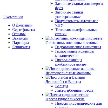
Заточные станки для сверл и
фрез
Заточные станки
универсальные
О компании
Полуавтоматы заточные с
О компании
ЧПУ
Сертификаты
Точильно-шлифовальные
Отзывы
станки
Вакансии
Партнеры
Гильотины, ножницы листовые
Реквизиты
Гидравлические гильотины
Гильотинные ножницы
механические
Пресс-ножницы
комбинированные
Листоправильные машины
Листогибы и Вальцы
Вальцы
Листогибочные пресса
Пресса гидравлические
Прессы гидравлические для
металла