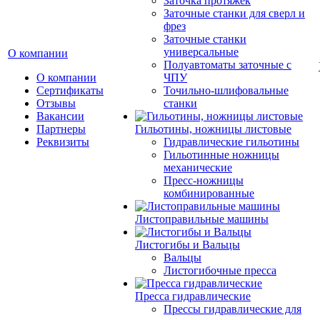
Заточка протяжек
Заточные станки для сверл и
фрез
Заточные станки
универсальные
О компании
Полуавтоматы заточные с
О компании
ЧПУ
Сертификаты
Точильно-шлифовальные
Отзывы
станки
Вакансии
Партнеры
Гильотины, ножницы листовые
Реквизиты
Гидравлические гильотины
Гильотинные ножницы
механические
Пресс-ножницы
комбинированные
Листоправильные машины
Листогибы и Вальцы
Вальцы
Листогибочные пресса
Пресса гидравлические
Прессы гидравлические для