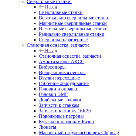
Сверлильные станки
Назад
Сверлильные станки
Вертикально сверлильные станки
Магнитные сверлильные станки
Настольные сверлильные станки
Радиально сверлильные станки
Сверлильно-фрезерные
Станочная оснастка, запчасти
Назад
Станочная оснастка, запчасти
Амортизаторы АКСС
Виброопоры
Вращающиеся центры
Втулки переходные
Гибочное оборудование
Головки и оправки
Головки ЭМГ
Долбежные головки
Запчасти к станкам
Запчасти к станку 16К20
Поводковые патроны
Кулачки к патронам Бизон
Люнеты
Магнитный стружкосборщик Chipmag