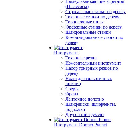
Пылеулавливающие агрегаты
(Пылесосы)
Строгальные станки по дереву
Токарные станки по дереву
Торцовочные пилы
Фрезерные станки по дереву
Шлифовальные станки
Комбинированные станки по
дереву
Инструмент
Токарные резцы
Измерительный инструмент
Набор токарных резцов по
дереву
Ножи для гильотинных
ножниц
Сверла
Фрезы
Ленточное полотно
Шлифдиски, шлифленты,
подложки
Другой инструмент
Инструмент Dormer Pramet