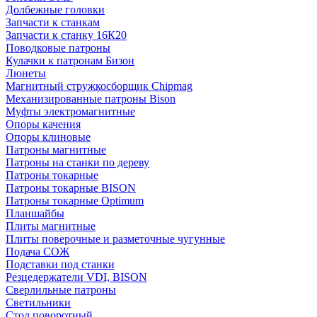
Долбежные головки
Запчасти к станкам
Запчасти к станку 16К20
Поводковые патроны
Кулачки к патронам Бизон
Люнеты
Магнитный стружкосборщик Chipmag
Механизированные патроны Bison
Муфты электромагнитные
Опоры качения
Опоры клиновые
Патроны магнитные
Патроны на станки по дереву
Патроны токарные
Патроны токарные BISON
Патроны токарные Optimum
Планшайбы
Плиты магнитные
Плиты поверочные и разметочные чугунные
Подача СОЖ
Подставки под станки
Резцедержатели VDI, BISON
Сверлильные патроны
Светильники
Стол поворотный