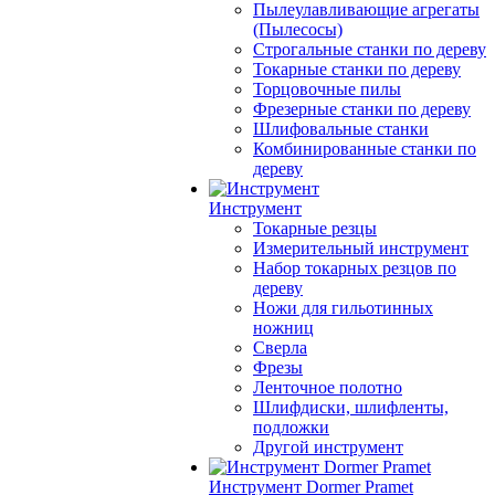
Пылеулавливающие агрегаты
(Пылесосы)
Строгальные станки по дереву
Токарные станки по дереву
Торцовочные пилы
Фрезерные станки по дереву
Шлифовальные станки
Комбинированные станки по
дереву
Инструмент
Токарные резцы
Измерительный инструмент
Набор токарных резцов по
дереву
Ножи для гильотинных
ножниц
Сверла
Фрезы
Ленточное полотно
Шлифдиски, шлифленты,
подложки
Другой инструмент
Инструмент Dormer Pramet