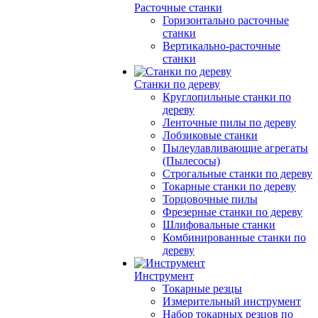
Расточные станки
Горизонтально расточные
станки
Вертикально-расточные
станки
Станки по дереву
Круглопильные станки по
дереву
Ленточные пилы по дереву
Лобзиковые станки
Пылеулавливающие агрегаты
(Пылесосы)
Строгальные станки по дереву
Токарные станки по дереву
Торцовочные пилы
Фрезерные станки по дереву
Шлифовальные станки
Комбинированные станки по
дереву
Инструмент
Токарные резцы
Измерительный инструмент
Набор токарных резцов по