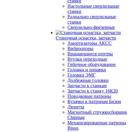
станки
Настольные сверлильные
станки
Радиально сверлильные
станки
Сверлильно-фрезерные
Станочная оснастка, запчасти
Амортизаторы АКСС
Виброопоры
Вращающиеся центры
Втулки переходные
Гибочное оборудование
Головки и оправки
Головки ЭМГ
Долбежные головки
Запчасти к станкам
Запчасти к станку 16К20
Поводковые патроны
Кулачки к патронам Бизон
Люнеты
Магнитный стружкосборщик
Chipmag
Механизированные патроны
Bison