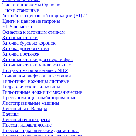
Тиски и прижимы Optimum
Тиски станочные
Устройства цифровой индикации (УЦИ)
Цанги и цанговые патроны
ЧПУ оснастка
Оснастка к заточным станкам
Заточные станки
Заточка буровых коронок
Заточка дисковых пил
Заточка протяжек
Заточные станки для сверл и фрез
Заточные станки универсальные
Полуавтоматы заточные с ЧПУ
Точильно-шлифовальные станки
Гильотины, ножницы листовые
Гидравлические гильотины
Гильотинные ножницы механические
Пресс-ножницы комбинированные
Листоправильные машины
Листогибы и Вальцы
Вальцы
Листогибочные пресса
Пресса гидравлические
Прессы гидравлические для металла
Прессы гидравлические для пластмасс