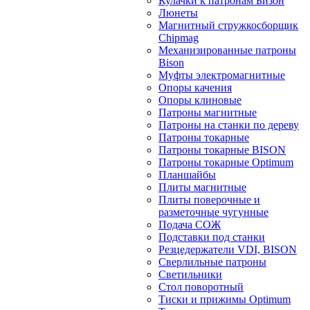
Кулачки к патронам Бизон
Люнеты
Магнитный стружкосборщик
Chipmag
Механизированные патроны
Bison
Муфты электромагнитные
Опоры качения
Опоры клиновые
Патроны магнитные
Патроны на станки по дереву
Патроны токарные
Патроны токарные BISON
Патроны токарные Optimum
Планшайбы
Плиты магнитные
Плиты поверочные и
разметочные чугунные
Подача СОЖ
Подставки под станки
Резцедержатели VDI, BISON
Сверлильные патроны
Светильники
Стол поворотный
Тиски и прижимы Optimum