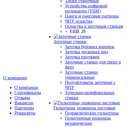
Тиски станочные
Устройства цифровой
индикации (УЦИ)
Цанги и цанговые патроны
ЧПУ оснастка
Оснастка к заточным станкам
+ ЕЩЕ 28
Заточные станки
Заточка буровых коронок
Заточка дисковых пил
Заточка протяжек
Заточные станки для сверл и
фрез
Заточные станки
универсальные
О компании
Полуавтоматы заточные с
О компании
ЧПУ
Сертификаты
Точильно-шлифовальные
Отзывы
станки
Вакансии
Партнеры
Гильотины, ножницы листовые
Реквизиты
Гидравлические гильотины
Гильотинные ножницы
механические