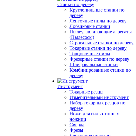
Станки по дереву
Круглопильные станки по
дереву
Ленточные пилы по дереву
Лобзиковые станки
Пылеулавливающие агрегаты
(Пылесосы)
Строгальные станки по дереву
Токарные станки по дереву
Торцовочные пилы
Фрезерные станки по дереву
Шлифовальные станки
Комбинированные станки по
дереву
Инструмент
Токарные резцы
Измерительный инструмент
Набор токарных резцов по
дереву
Ножи для гильотинных
ножниц
Сверла
Фрезы
Ленточное полотно