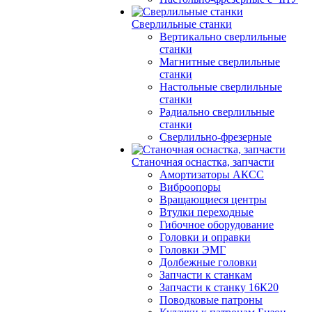
Сверлильные станки
Вертикально сверлильные
станки
Магнитные сверлильные
станки
Настольные сверлильные
станки
Радиально сверлильные
станки
Сверлильно-фрезерные
Станочная оснастка, запчасти
Амортизаторы АКСС
Виброопоры
Вращающиеся центры
Втулки переходные
Гибочное оборудование
Головки и оправки
Головки ЭМГ
Долбежные головки
Запчасти к станкам
Запчасти к станку 16К20
Поводковые патроны