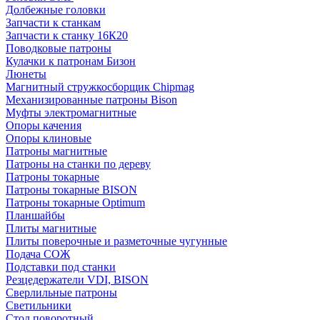
Долбежные головки
Запчасти к станкам
Запчасти к станку 16К20
Поводковые патроны
Кулачки к патронам Бизон
Люнеты
Магнитный стружкосборщик Chipmag
Механизированные патроны Bison
Муфты электромагнитные
Опоры качения
Опоры клиновые
Патроны магнитные
Патроны на станки по дереву
Патроны токарные
Патроны токарные BISON
Патроны токарные Optimum
Планшайбы
Плиты магнитные
Плиты поверочные и разметочные чугунные
Подача СОЖ
Подставки под станки
Резцедержатели VDI, BISON
Сверлильные патроны
Светильники
Стол поворотный