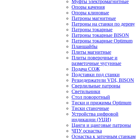
Муфты электромагнитные
Опоры качения
Опоры клиновые
Патроны магнитные
Патроны на станки по дереву
Патроны токарные
Патроны токарные BISON
Патроны токарные Optimum
Планшайбы
Плиты магнитные
Плиты поверочные и
разметочные чугунные
Подача СОЖ
Подставки под станки
Резцедержатели VDI, BISON
Сверлильные патроны
Светильники
Стол поворотный
Тиски и прижимы Optimum
Тиски станочные
Устройства цифровой
индикации (УЦИ)
Цанги и цанговые патроны
ЧПУ оснастка
Оснастка к заточным станкам