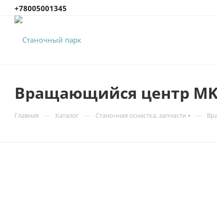
+78005001345
Вращающийся центр MK
—
—
—
Главная
Каталог
Станочная оснастка, запчасти
Вр