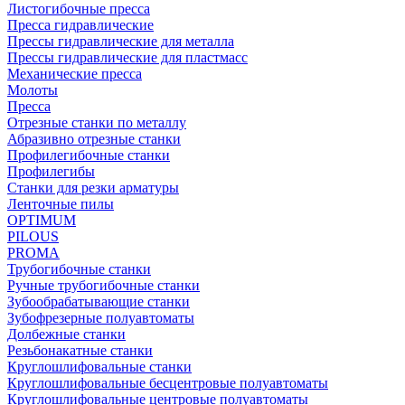
Листогибочные пресса
Пресса гидравлические
Прессы гидравлические для металла
Прессы гидравлические для пластмасс
Механические пресса
Молоты
Пресса
Отрезные станки по металлу
Абразивно отрезные станки
Профилегибочные станки
Профилегибы
Станки для резки арматуры
Ленточные пилы
OPTIMUM
PILOUS
PROMA
Трубогибочные станки
Ручные трубогибочные станки
Зубообрабатывающие станки
Зубофрезерные полуавтоматы
Долбежные станки
Резьбонакатные станки
Круглошлифовальные станки
Круглошлифовальные бесцентровые полуавтоматы
Круглошлифовальные центровые полуавтоматы