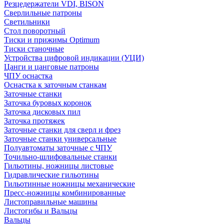
Резцедержатели VDI, BISON
Сверлильные патроны
Светильники
Стол поворотный
Тиски и прижимы Optimum
Тиски станочные
Устройства цифровой индикации (УЦИ)
Цанги и цанговые патроны
ЧПУ оснастка
Оснастка к заточным станкам
Заточные станки
Заточка буровых коронок
Заточка дисковых пил
Заточка протяжек
Заточные станки для сверл и фрез
Заточные станки универсальные
Полуавтоматы заточные с ЧПУ
Точильно-шлифовальные станки
Гильотины, ножницы листовые
Гидравлические гильотины
Гильотинные ножницы механические
Пресс-ножницы комбинированные
Листоправильные машины
Листогибы и Вальцы
Вальцы