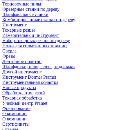
Торцовочные пилы
Фрезерные станки по дереву
Шлифовальные станки
Комбинированные станки по дереву
Инструмент
Токарные резцы
Измерительный инструмент
Набор токарных резцов по дереву
Ножи для гильотинных ножниц
Сверла
Фрезы
Ленточное полотно
Шлифдиски, шлифленты, подложки
Другой инструмент
Инструмент Dormer Pramet
Инструментальная оснастка
Новые продукты
Обработка отверстий
Токарная обработка
Учебный центр Pramet
Фрезерование
О компании
О компании
Сертификаты
Отзывы