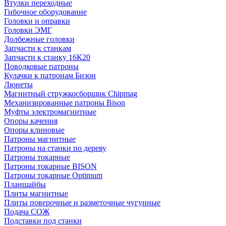
Втулки переходные
Гибочное оборудование
Головки и оправки
Головки ЭМГ
Долбежные головки
Запчасти к станкам
Запчасти к станку 16К20
Поводковые патроны
Кулачки к патронам Бизон
Люнеты
Магнитный стружкосборщик Chipmag
Механизированные патроны Bison
Муфты электромагнитные
Опоры качения
Опоры клиновые
Патроны магнитные
Патроны на станки по дереву
Патроны токарные
Патроны токарные BISON
Патроны токарные Optimum
Планшайбы
Плиты магнитные
Плиты поверочные и разметочные чугунные
Подача СОЖ
Подставки под станки