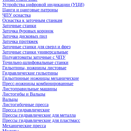
Устройства цифровой индикации (УЦИ)
Цанги и цанговые патроны
ЧПУ оснастка
Оснастка к заточным станкам
Заточные станки
Заточка буровых коронок
Заточка дисковых пил
Заточка протяжек
Заточные станки для сверл и фрез
Заточные станки универсальные
Полуавтоматы заточные с ЧПУ
Точильно-шлифовальные станки
Гильотины, ножницы листовые
Гидравлические гильотины
Гильотинные ножницы механические
Пресс-ножницы комбинированные
Листоправильные машины
Листогибы и Вальцы
Вальцы
Листогибочные пресса
Пресса гидравлические
Прессы гидравлические для металла
Прессы гидравлические для пластмасс
Механические пресса
Молоты