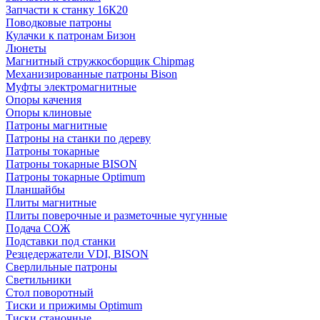
Запчасти к станку 16К20
Поводковые патроны
Кулачки к патронам Бизон
Люнеты
Магнитный стружкосборщик Chipmag
Механизированные патроны Bison
Муфты электромагнитные
Опоры качения
Опоры клиновые
Патроны магнитные
Патроны на станки по дереву
Патроны токарные
Патроны токарные BISON
Патроны токарные Optimum
Планшайбы
Плиты магнитные
Плиты поверочные и разметочные чугунные
Подача СОЖ
Подставки под станки
Резцедержатели VDI, BISON
Сверлильные патроны
Светильники
Стол поворотный
Тиски и прижимы Optimum
Тиски станочные