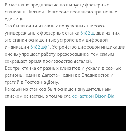
В мае наше предприятие по выпуску фрезерных
станков в Нижнем Новгороде произвело три новые
единицы.
Это были одни из самых популярных широко-
универсальных фрезерных станка
6т82ш
, два из них
это станки оснащенные устройством цифровой
индикации
6т82шф1
. Устройство цифровой индикации
очень упрощает работу фрезеровщика, тем самым
сокращает время производства деталей.
Все три станка от разных клиентов и уехали в разные
регионы, один в Дагестан, один во Владивосток и
третий в Ростов-на-Дону.
Каждый из станков был оснащен внушительным
списком оснастки, в том числе
оснасткой Bison-Bial
.