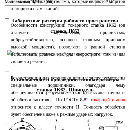
плавкими предохранителями, которые являются защитой
Масса станка (РМЦ = 1000), кг
2140
от коротких замыканий.
Габаритные размеры рабочего пространства
Особенности конструкции токарного станка 1К62 (он
станка 1К62
отличается надежностью, прочностью,
виброустойчивостью, оснащен главным приводом
высокой мощности), позволяют в равной степени
использовать станок, как для скоростного, так и для
силового резания.
В конструкции для установки шпинделя предусмотрены
Установочные и присоединительные размеры
специальные подшипники, благодаря чему
станка 1К62. Шпиндель
обеспечиваются требуемая жесткость и высокая точность
обработки заготовок. По ГОСТу 8-82
токарный станок
относится к классу точности Н. Точность обработки
будет обеспечена даже в режиме ударных нагрузок.