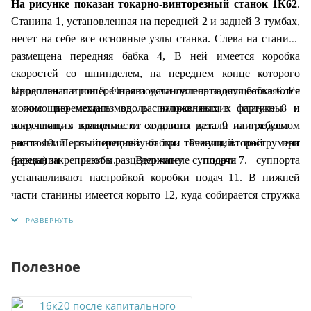
На рисунке показан токарно-винторезный станок 1К62
.
Станина 1, установленная на передней 2 и задней 3 тумбах,
несет на себе все основные узлы станка. Слева на станине
размещена передняя бабка 4, В ней имеется коробка
скоростей со шпинделем, на переднем конце которого
Продольная и поперечная подачи суппорта осуществляются
закреплен патрон 5. Справа установлена задняя бабка 6. Ее
с помощью механизмов, расположенных в фартуке 8 и
можно перемещать вдоль направляющих станины и
получающих вращение от ходового вала 9 или ходового
закреплять в зависимости от длины детали на требуемом
винта 10. Первый используют при точении, второй — при
расстоянии от передней бабки. Режущий инструмент
нарезании резьбы. Величину подачи суппорта
(резцы) закрепляют в разцедержателе суппорта 7.
устанавливают настройкой коробки подач 11. В нижней
части станины имеется корыто 12, куда собирается стружка
и стекает охлаждающая жидкость.
Полезное