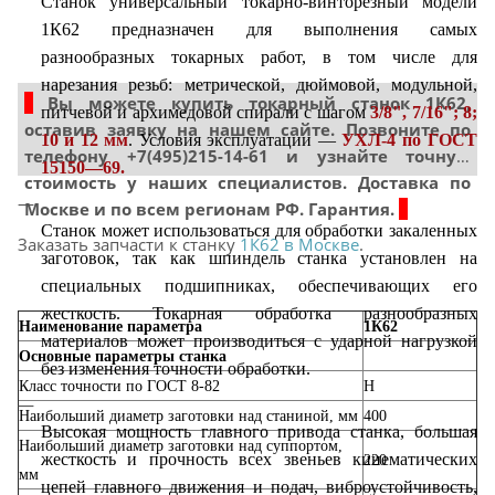
Станок универсальный токарно-винторезный модели
1К62 предназначен для выполнения самых
разнообразных токарных работ, в том числе для
нарезания резьб: метрической, дюймовой, модульной,
|
Вы можете купить токарный станок 1К62,
питчевой и архимедовой спирали с шагом
3/8", 7/16"; 8;
оставив заявку на нашем сайте. Позвоните по
10 и 12 мм
. Условия эксплуатации —
УХЛ-4 по ГОСТ
телефону +7(495)215-14-61 и узнайте точную
15150—69.
стоимость у наших специалистов. Доставка по
Москве и по всем регионам РФ. Гарантия.
|
Станок может использоваться для обработки закаленных
Заказать запчасти к станку
1К62 в Москве
.
заготовок, так как шпиндель станка установлен на
специальных подшипниках, обеспечивающих его
жесткость. Токарная обработка разнообразных
Наименование параметра
1К62
материалов может производиться с ударной нагрузкой
Основные параметры станка
без изменения точности обработки.
Класс точности по ГОСТ 8-82
Н
Наибольший диаметр заготовки над станиной, мм
400
Высокая мощность главного привода станка, большая
Наибольший диаметр заготовки над суппортом,
жесткость и прочность всех звеньев кинематических
220
мм
цепей главного движения и подач, виброустойчивость,