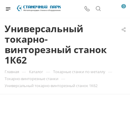
0
Универсальный
токарно-
винторезный станок
1К62
—
—
—
Главная
Каталог
Токарные станки по металлу
—
Токарно-винторезные станки
Универсальный токарно-винторезный станок 1К62