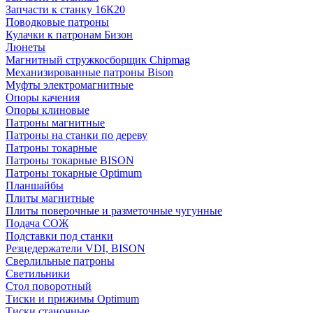
Запчасти к станку 16К20
Поводковые патроны
Кулачки к патронам Бизон
Люнеты
Магнитный стружкосборщик Chipmag
Механизированные патроны Bison
Муфты электромагнитные
Опоры качения
Опоры клиновые
Патроны магнитные
Патроны на станки по дереву
Патроны токарные
Патроны токарные BISON
Патроны токарные Optimum
Планшайбы
Плиты магнитные
Плиты поверочные и разметочные чугунные
Подача СОЖ
Подставки под станки
Резцедержатели VDI, BISON
Сверлильные патроны
Светильники
Стол поворотный
Тиски и прижимы Optimum
Тиски станочные