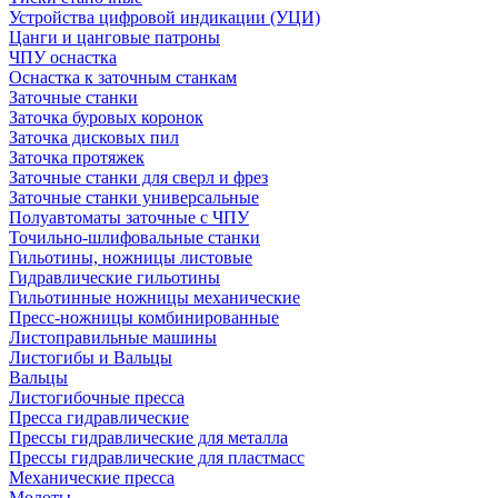
Устройства цифровой индикации (УЦИ)
Цанги и цанговые патроны
ЧПУ оснастка
Оснастка к заточным станкам
Заточные станки
Заточка буровых коронок
Заточка дисковых пил
Заточка протяжек
Заточные станки для сверл и фрез
Заточные станки универсальные
Полуавтоматы заточные с ЧПУ
Точильно-шлифовальные станки
Гильотины, ножницы листовые
Гидравлические гильотины
Гильотинные ножницы механические
Пресс-ножницы комбинированные
Листоправильные машины
Листогибы и Вальцы
Вальцы
Листогибочные пресса
Пресса гидравлические
Прессы гидравлические для металла
Прессы гидравлические для пластмасс
Механические пресса
Молоты