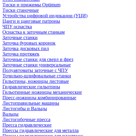
Тиски и прижимы Optimum
Тиски станочные
Устройства цифровой индикации (УЦИ)
Цанги и цанговые патроны
ЧПУ оснастка
Оснастка к заточным станкам
Заточные станки
Заточка буровых коронок
Заточка дисковых пил
Заточка протяжек
Заточные станки для сверл и фрез
Заточные станки универсальные
Полуавтоматы заточные с ЧПУ
Точильно-шлифовальные станки
Гильотины, ножницы листовые
Гидравлические гильотины
Гильотинные ножницы механические
Пресс-ножницы комбинированные
Листоправильные машины
Листогибы и Вальцы
Вальцы
Листогибочные пресса
Пресса гидравлические
Прессы гидравлические для металла
Прессы гидравлические для пластмасс