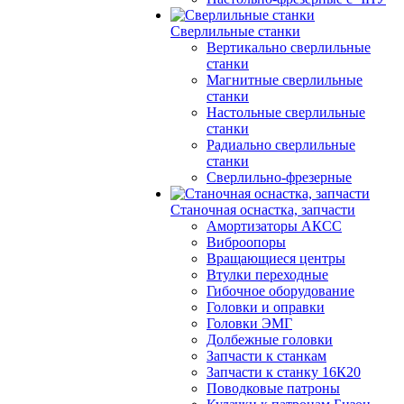
Сверлильные станки
Вертикально сверлильные
станки
Магнитные сверлильные
станки
Настольные сверлильные
станки
Радиально сверлильные
станки
Сверлильно-фрезерные
Станочная оснастка, запчасти
Амортизаторы АКСС
Виброопоры
Вращающиеся центры
Втулки переходные
Гибочное оборудование
Головки и оправки
Головки ЭМГ
Долбежные головки
Запчасти к станкам
Запчасти к станку 16К20
Поводковые патроны