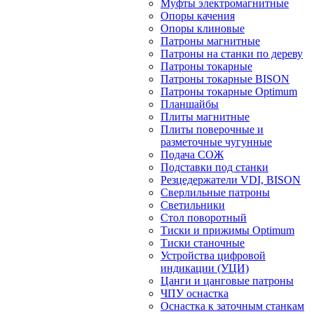
Муфты электромагнитные
Опоры качения
Опоры клиновые
Патроны магнитные
Патроны на станки по дереву
Патроны токарные
Патроны токарные BISON
Патроны токарные Optimum
Планшайбы
Плиты магнитные
Плиты поверочные и
разметочные чугунные
Подача СОЖ
Подставки под станки
Резцедержатели VDI, BISON
Сверлильные патроны
Светильники
Стол поворотный
Тиски и прижимы Optimum
Тиски станочные
Устройства цифровой
индикации (УЦИ)
Цанги и цанговые патроны
ЧПУ оснастка
Оснастка к заточным станкам