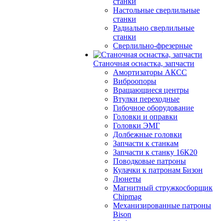
станки
Настольные сверлильные
станки
Радиально сверлильные
станки
Сверлильно-фрезерные
Станочная оснастка, запчасти
Амортизаторы АКСС
Виброопоры
Вращающиеся центры
Втулки переходные
Гибочное оборудование
Головки и оправки
Головки ЭМГ
Долбежные головки
Запчасти к станкам
Запчасти к станку 16К20
Поводковые патроны
Кулачки к патронам Бизон
Люнеты
Магнитный стружкосборщик
Chipmag
Механизированные патроны
Bison