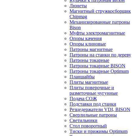
Кулачки к патронам Бизон
Люнеты
Магнитный стружкосборщик
Chipmag
Механизированные патроны
Bison
Муфты электромагнитные
Опоры качения
Опоры клиновые
Патроны магнитные
Патроны на станки по дереву
Патроны токарные
Патроны токарные BISON
Патроны токарные Optimum
Планшайбы
Плиты магнитные
Плиты поверочные и
разметочные чугунные
Подача СОЖ
Подставки под станки
Резцедержатели VDI, BISON
Сверлильные патроны
Светильники
Стол поворотный
Тиски и прижимы Optimum