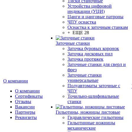
Тиски станочные
Устройства цифровой
индикации (УЦИ)
Цанги и цанговые патроны
ЧПУ оснастка
Оснастка к заточным станкам
+ ЕЩЕ 28
Заточные станки
Заточка буровых коронок
Заточка дисковых пил
Заточка протяжек
Заточные станки для сверл и
фрез
Заточные станки
универсальные
О компании
Полуавтоматы заточные с
О компании
ЧПУ
Сертификаты
Точильно-шлифовальные
Отзывы
станки
Вакансии
Партнеры
Гильотины, ножницы листовые
Реквизиты
Гидравлические гильотины
Гильотинные ножницы
механические