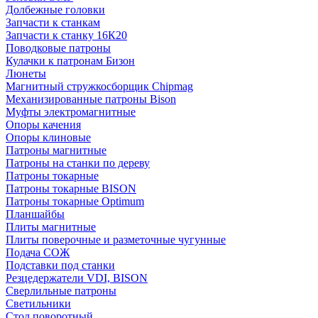
Долбежные головки
Запчасти к станкам
Запчасти к станку 16К20
Поводковые патроны
Кулачки к патронам Бизон
Люнеты
Магнитный стружкосборщик Chipmag
Механизированные патроны Bison
Муфты электромагнитные
Опоры качения
Опоры клиновые
Патроны магнитные
Патроны на станки по дереву
Патроны токарные
Патроны токарные BISON
Патроны токарные Optimum
Планшайбы
Плиты магнитные
Плиты поверочные и разметочные чугунные
Подача СОЖ
Подставки под станки
Резцедержатели VDI, BISON
Сверлильные патроны
Светильники
Стол поворотный