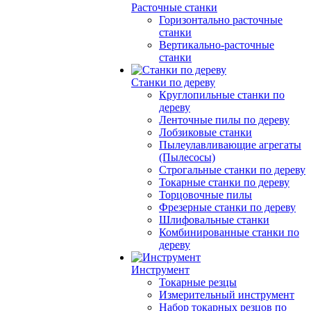
Расточные станки
Горизонтально расточные
станки
Вертикально-расточные
станки
Станки по дереву
Круглопильные станки по
дереву
Ленточные пилы по дереву
Лобзиковые станки
Пылеулавливающие агрегаты
(Пылесосы)
Строгальные станки по дереву
Токарные станки по дереву
Торцовочные пилы
Фрезерные станки по дереву
Шлифовальные станки
Комбинированные станки по
дереву
Инструмент
Токарные резцы
Измерительный инструмент
Набор токарных резцов по