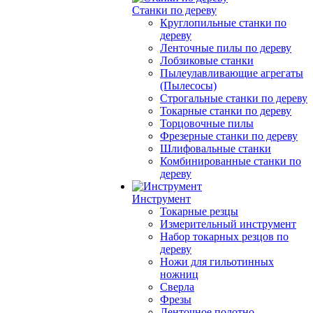
Станки по дереву
Круглопильные станки по
дереву
Ленточные пилы по дереву
Лобзиковые станки
Пылеулавливающие агрегаты
(Пылесосы)
Строгальные станки по дереву
Токарные станки по дереву
Торцовочные пилы
Фрезерные станки по дереву
Шлифовальные станки
Комбинированные станки по
дереву
Инструмент
Токарные резцы
Измерительный инструмент
Набор токарных резцов по
дереву
Ножи для гильотинных
ножниц
Сверла
Фрезы
Ленточное полотно